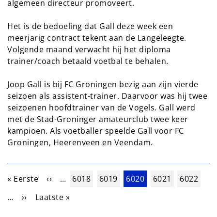
algemeen directeur promoveert.
Het is de bedoeling dat Gall deze week een
meerjarig contract tekent aan de Langeleegte.
Volgende maand verwacht hij het diploma
trainer/coach betaald voetbal te behalen.
Joop Gall is bij FC Groningen bezig aan zijn vierde
seizoen als assistent-trainer. Daarvoor was hij twee
seizoenen hoofdtrainer van de Vogels. Gall werd
met de Stad-Groninger amateurclub twee keer
kampioen. Als voetballer speelde Gall voor FC
Groningen, Heerenveen en Veendam.
Paginering
Eerste pagina
Vorige pagina
Pagina
Pagina
Huidige pagina
Pagina
Pagina
« Eerste
‹‹
…
6018
6019
6020
6021
6022
Volgende pagina
Laatste pagina
…
››
Laatste »