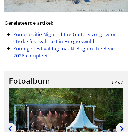
Gerelateerde artikel:
Zomereditie Night of the Guitars zorgt voor
sterke festivalstart in Borgerswold
Zonnige festivaldag maakt Bog on the Beach
2026 compleet
Fotoalbum
1
/ 67