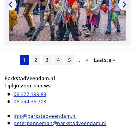
Paginering
Huidige pagina
Pagina
Pagina
Pagina
Pagina
Volgende pagina
Laatste pagina
1
2
3
4
5
…
››
Laatste »
ParkstadVeendam.nl
Tiplijn voor nieuws
06 422 399 88
06 294 36 708
info@parkstadveendam.nl
peterpanneman@parkstadveendam.nl