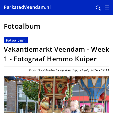
ParkstadVeendam.nl
Overslaan
en
Fotoalbum
naar
de
Fotoalbum
inhoud
Vakantiemarkt Veendam - Week
gaan
1 - Fotograaf Hemmo Kuiper
Door Hoofdredactie op dinsdag, 21 juli, 2026 - 12:11