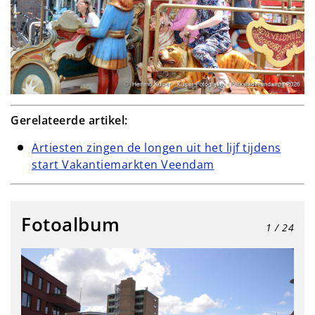
Gerelateerde artikel:
Artiesten zingen de longen uit het lijf tijdens
start Vakantiemarkten Veendam
Fotoalbum
1
/ 24