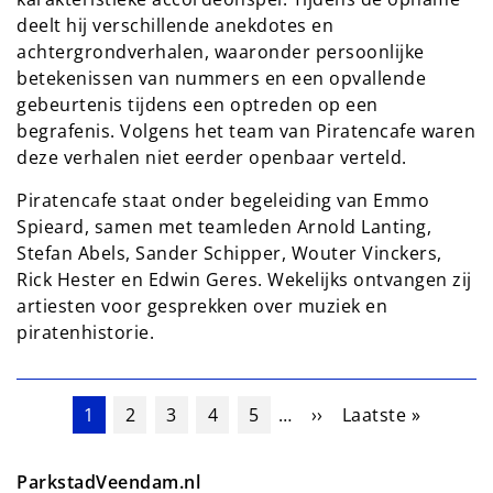
deelt hij verschillende anekdotes en
achtergrondverhalen, waaronder persoonlijke
betekenissen van nummers en een opvallende
gebeurtenis tijdens een optreden op een
begrafenis. Volgens het team van Piratencafe waren
deze verhalen niet eerder openbaar verteld.
Piratencafe staat onder begeleiding van Emmo
Spieard, samen met teamleden Arnold Lanting,
Stefan Abels, Sander Schipper, Wouter Vinckers,
Rick Hester en Edwin Geres. Wekelijks ontvangen zij
artiesten voor gesprekken over muziek en
piratenhistorie.
Paginering
Huidige pagina
Pagina
Pagina
Pagina
Pagina
Volgende pagina
Laatste pagina
1
2
3
4
5
…
››
Laatste »
ParkstadVeendam.nl