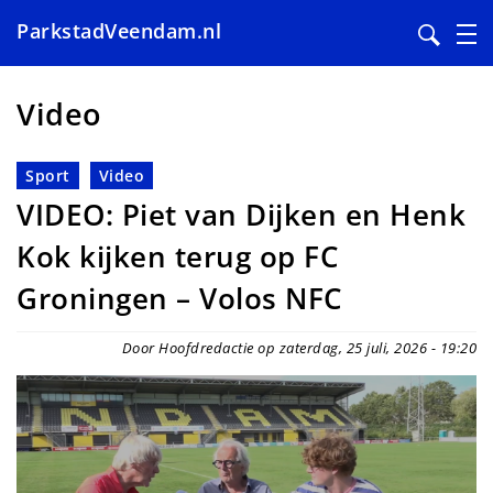
ParkstadVeendam.nl
Overslaan
en
Video
naar
de
Sport
Video
inhoud
VIDEO: Piet van Dijken en Henk
gaan
Kok kijken terug op FC
Groningen – Volos NFC
Door Hoofdredactie op zaterdag, 25 juli, 2026 - 19:20