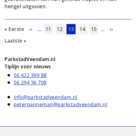
hengel uitgooien.
Paginering
Eerste pagina
Vorige pagina
Pagina
Pagina
Huidige pagina
Pagina
Pagina
Volgende 
« Eerste
‹‹
…
11
12
13
14
15
…
››
Laatste pagina
Laatste »
ParkstadVeendam.nl
Tiplijn voor nieuws
06 422 399 88
06 294 36 708
info@parkstadveendam.nl
peterpanneman@parkstadveendam.nl