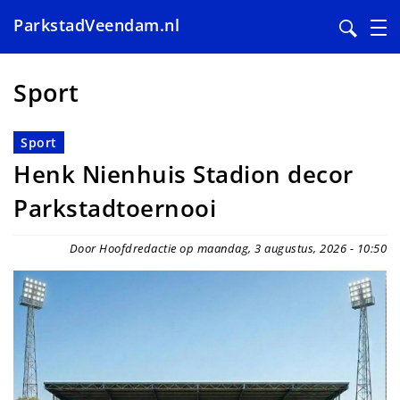
ParkstadVeendam.nl
Overslaan
en
Sport
naar
de
Sport
inhoud
Henk Nienhuis Stadion decor
gaan
Parkstadtoernooi
Door Hoofdredactie op maandag, 3 augustus, 2026 - 10:50