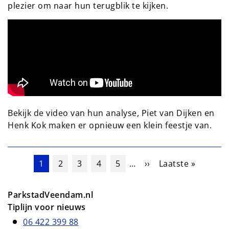
plezier om naar hun terugblik te kijken.
Bekijk de video van hun analyse, Piet van Dijken en
Henk Kok maken er opnieuw een klein feestje van.
Paginering
Huidige pagina
Pagina
Pagina
Pagina
Pagina
Volgende pagina
Laatste pagina
1
2
3
4
5
…
››
Laatste »
ParkstadVeendam.nl
Tiplijn voor nieuws
06 422 399 88