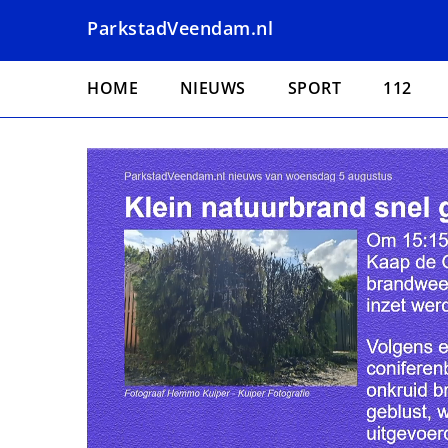
Overslaan
ParkstadVeendam.nl
en
naar
Hoofdnavigatie
de
HOME
NIEUWS
SPORT
112
inhoud
gaan