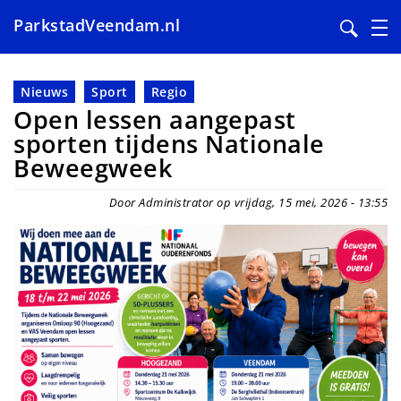
ParkstadVeendam.nl
Overslaan
en
Nieuws
Sport
Regio
naar
Open lessen aangepast
de
sporten tijdens Nationale
inhoud
Beweegweek
gaan
Door Administrator op vrijdag, 15 mei, 2026 - 13:55