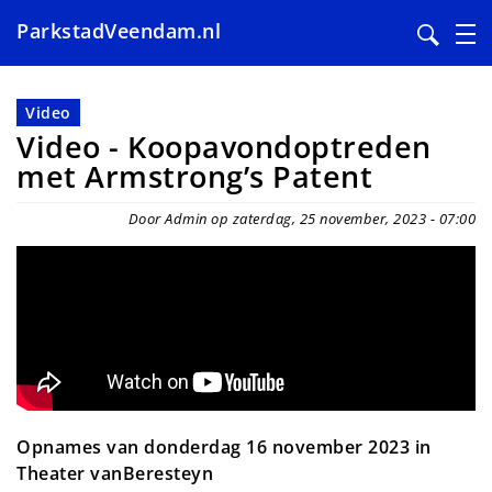
ParkstadVeendam.nl
Overslaan
en
Video
naar
Video - Koopavondoptreden
de
met Armstrong’s Patent
inhoud
gaan
Door Admin op zaterdag, 25 november, 2023 - 07:00
Opnames van donderdag 16 november 2023 in
Theater vanBeresteyn