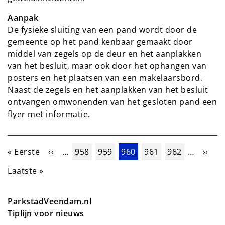
Aanpak
De fysieke sluiting van een pand wordt door de
gemeente op het pand kenbaar gemaakt door
middel van zegels op de deur en het aanplakken
van het besluit, maar ook door het ophangen van
posters en het plaatsen van een makelaarsbord.
Naast de zegels en het aanplakken van het besluit
ontvangen omwonenden van het gesloten pand een
flyer met informatie.
Paginering
Eerste pagina
Vorige pagina
Pagina
Pagina
Huidige pagina
Pagina
Pagina
Volge
« Eerste
‹‹
…
958
959
960
961
962
…
››
Laatste pagina
Laatste »
ParkstadVeendam.nl
Tiplijn voor nieuws