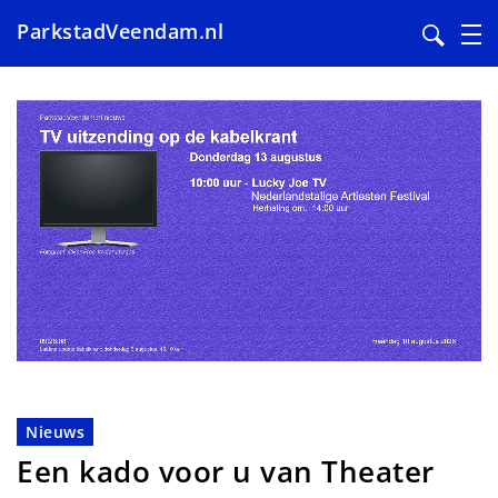
ParkstadVeendam.nl
Overslaan
en
naar
de
inhoud
gaan
Nieuws
Een kado voor u van Theater