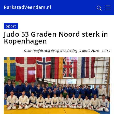
ParkstadVeendam.nl
Overslaan
en
Sport
naar
Judo 53 Graden Noord sterk in
de
Kopenhagen
inhoud
gaan
Door Hoofdredactie op donderdag, 9 april, 2026 - 13:19