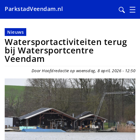
ParkstadVeendam.nl
Overslaan
en
Nieuws
naar
Watersportactiviteiten terug
de
bij Watersportcentre
inhoud
Veendam
gaan
Door Hoofdredactie op woensdag, 8 april, 2026 - 12:50