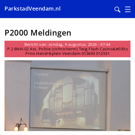
ParkstadVeendam.nl
Overslaan
en
P2000 Meldingen
naar
de
Bericht van: zondag, 9 augustus, 2026 - 07:44
P 2 BNN-02 Ass. Politie (zichtscherm) Twig Flash Casino&#039;s
inhoud
Prins Hendrikplein Veendam 013693 012531
gaan