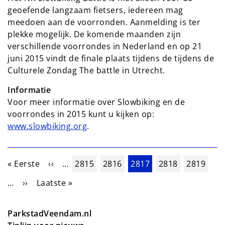
geoefende langzaam fietsers, iedereen mag
meedoen aan de voorronden. Aanmelding is ter
plekke mogelijk. De komende maanden zijn
verschillende voorrondes in Nederland en op 21
juni 2015 vindt de finale plaats tijdens de tijdens de
Culturele Zondag The battle in Utrecht.
Informatie
Voor meer informatie over Slowbiking en de
voorrondes in 2015 kunt u kijken op:
www.slowbiking.org
.
Paginering
Eerste pagina
Vorige pagina
Pagina
Pagina
Huidige pagina
Pagina
Pagina
« Eerste
‹‹
…
2815
2816
2817
2818
2819
Volgende pagina
Laatste pagina
…
››
Laatste »
ParkstadVeendam.nl