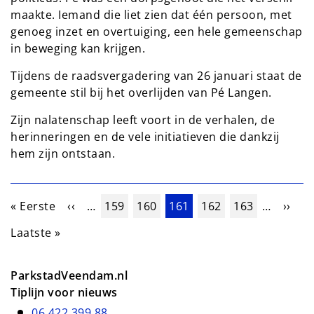
maakte. Iemand die liet zien dat één persoon, met
genoeg inzet en overtuiging, een hele gemeenschap
in beweging kan krijgen.
Tijdens de raadsvergadering van 26 januari staat de
gemeente stil bij het overlijden van Pé Langen.
Zijn nalatenschap leeft voort in de verhalen, de
herinneringen en de vele initiatieven die dankzij
hem zijn ontstaan.
Paginering
Eerste pagina
Vorige pagina
Pagina
Pagina
Huidige pagina
Pagina
Pagina
Volge
« Eerste
‹‹
…
159
160
161
162
163
…
››
Laatste pagina
Laatste »
ParkstadVeendam.nl
Tiplijn voor nieuws
06 422 399 88