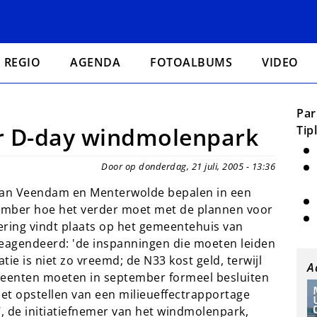
REGIO
AGENDA
FOTOALBUMS
VIDEO
Par
r D-day windmolenpark
Tip
Door op donderdag, 21 juli, 2005 - 13:36
van Veendam en Menterwolde bepalen in een
ember hoe het verder moet met de plannen voor
ring vindt plaats op het gemeentehuis van
eagendeerd: 'de inspanningen die moeten leiden
ie is niet zo vreemd; de N33 kost geld, terwijl
A
meenten moeten in september formeel besluiten
het opstellen van een milieueffectrapportage
, de initiatiefnemer van het windmolenpark,