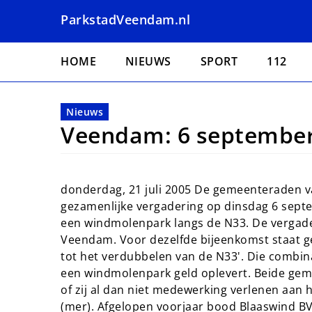
Overslaan
ParkstadVeendam.nl
en
naar
Hoofdnavigatie
de
HOME
NIEUWS
SPORT
112
inhoud
gaan
Nieuws
Veendam: 6 septembe
donderdag, 21 juli 2005 De gemeenteraden 
gezamenlijke vergadering op dinsdag 6 sept
een windmolenpark langs de N33. De vergade
Veendam. Voor dezelfde bijeenkomst staat g
tot het verdubbelen van de N33'. Die combinat
een windmolenpark geld oplevert. Beide ge
of zij al dan niet medewerking verlenen aan 
(mer). Afgelopen voorjaar bood Blaaswind BV