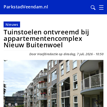
ParkstadVeendam.nl
Overslaan
en
Nieuws
naar
Tuinstoelen ontvreemd bij
de
appartementencomplex
inhoud
Nieuw Buitenwoel
gaan
Door Hoofdredactie op dinsdag, 7 juli, 2026 - 10:50