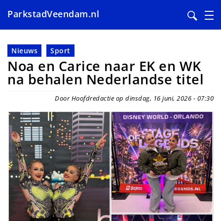
ParkstadVeendam.nl
Overslaan
en
Nieuws
Sport
naar
Noa en Carice naar EK en WK
de
na behalen Nederlandse titel
inhoud
gaan
Door Hoofdredactie op dinsdag, 16 juni, 2026 - 07:30