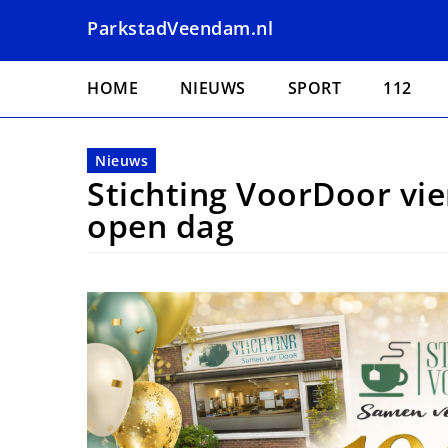
Overslaan
ParkstadVeendam.nl
en
naar
Hoofdnavigatie
de
HOME
NIEUWS
SPORT
112
inhoud
gaan
Nieuws
Stichting VoorDoor vie
open dag