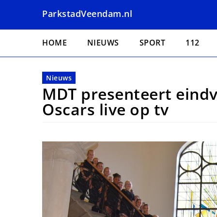
Overslaan
ParkstadVeendam.nl
en
naar
Hoofdnavigatie
de
HOME
NIEUWS
SPORT
112
inhoud
gaan
Nieuws
MDT presenteert eindvo
Oscars live op tv