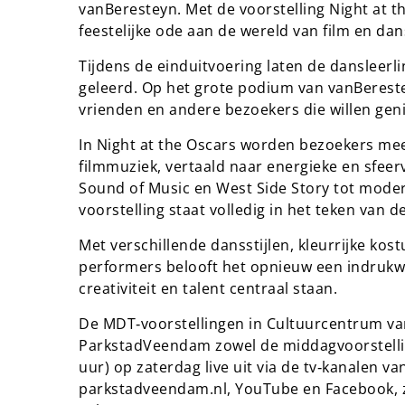
vanBeresteyn. Met de voorstelling Night at 
feestelijke ode aan de wereld van film en dan
Tijdens de einduitvoering laten de dansleerli
geleerd. Op het grote podium van vanBereste
vrienden en andere bezoekers die willen gen
In Night at the Oscars worden bezoekers me
filmmuziek, vertaald naar energieke en sfeerv
Sound of Music en West Side Story tot moderne
voorstelling staat volledig in het teken van 
Met verschillende dansstijlen, kleurrijke ko
performers belooft het opnieuw een indrukw
creativiteit en talent centraal staan.
De MDT‑voorstellingen in Cultuurcentrum van
ParkstadVeendam zowel de middagvoorstelling
uur) op zaterdag live uit via de tv‑kanalen 
parkstadveendam.nl, YouTube en Facebook, zo