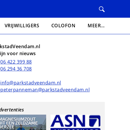
VRIJWILLIGERS
COLOFON
MEER...
kstadVeendam.nl
lijn voor nieuws
06 422 399 88
06 294 36 708
info@parkstadveendam.nl
peterpanneman@parkstadveendam.nl
dvertenties