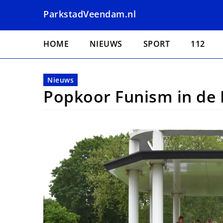
Overslaan
ParkstadVeendam.nl
en
naar
Hoofdnavigatie
de
HOME
NIEUWS
SPORT
112
inhoud
gaan
Nieuws
Popkoor Funism in de