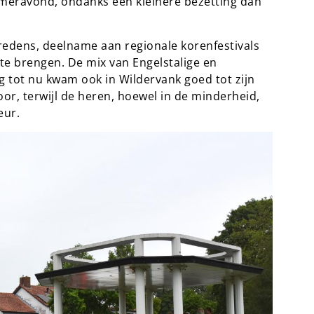
omeravond, ondanks een kleinere bezetting dan
redens, deelname aan regionale korenfestivals
 te brengen. De mix van Engelstalige en
g tot nu kwam ook in Wildervank goed tot zijn
or, terwijl de heren, hoewel in de minderheid,
eur.