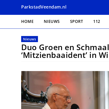
Overslaan
ParkstadVeendam.nl
en
naar
Hoofdnavigatie
de
HOME
NIEUWS
SPORT
112
inhoud
gaan
Nieuws
Duo Groen en Schmaal
‘Mitzienbaaident’ in W