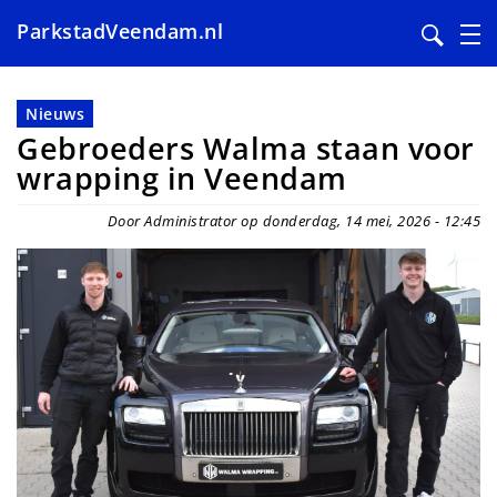
ParkstadVeendam.nl
Overslaan
en
Nieuws
naar
Gebroeders Walma staan voor
de
wrapping in Veendam
inhoud
gaan
Door Administrator op donderdag, 14 mei, 2026 - 12:45