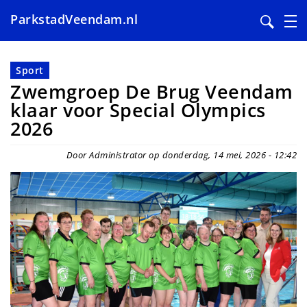
ParkstadVeendam.nl
Overslaan
en
Sport
naar
Zwemgroep De Brug Veendam
de
klaar voor Special Olympics
inhoud
2026
gaan
Door Administrator op donderdag, 14 mei, 2026 - 12:42