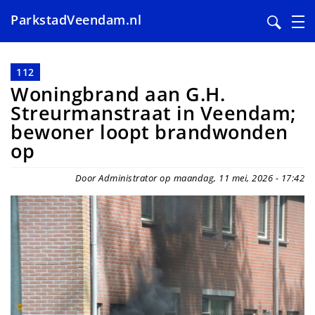
ParkstadVeendam.nl
Overslaan
en
112
naar
Woningbrand aan G.H.
de
Streurmanstraat in Veendam;
inhoud
bewoner loopt brandwonden
gaan
op
Door Administrator op maandag, 11 mei, 2026 - 17:42