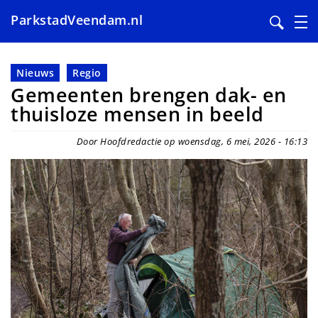
ParkstadVeendam.nl
Overslaan
en
Nieuws
Regio
naar
Gemeenten brengen dak- en
de
thuisloze mensen in beeld
inhoud
gaan
Door Hoofdredactie op woensdag, 6 mei, 2026 - 16:13