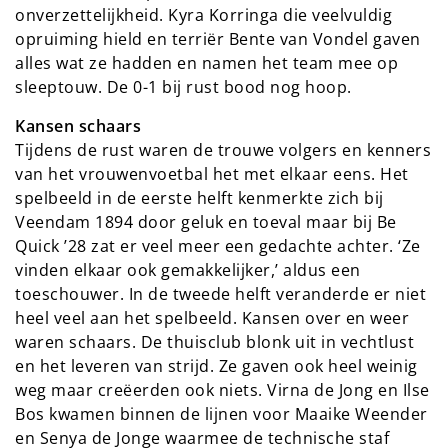
onverzettelijkheid. Kyra Korringa die veelvuldig
opruiming hield en terriër Bente van Vondel gaven
alles wat ze hadden en namen het team mee op
sleeptouw. De 0-1 bij rust bood nog hoop.
Kansen schaars
Tijdens de rust waren de trouwe volgers en kenners
van het vrouwenvoetbal het met elkaar eens. Het
spelbeeld in de eerste helft kenmerkte zich bij
Veendam 1894 door geluk en toeval maar bij Be
Quick ’28 zat er veel meer een gedachte achter. ‘Ze
vinden elkaar ook gemakkelijker,’ aldus een
toeschouwer. In de tweede helft veranderde er niet
heel veel aan het spelbeeld. Kansen over en weer
waren schaars. De thuisclub blonk uit in vechtlust
en het leveren van strijd. Ze gaven ook heel weinig
weg maar creëerden ook niets. Virna de Jong en Ilse
Bos kwamen binnen de lijnen voor Maaike Weender
en Senya de Jonge waarmee de technische staf