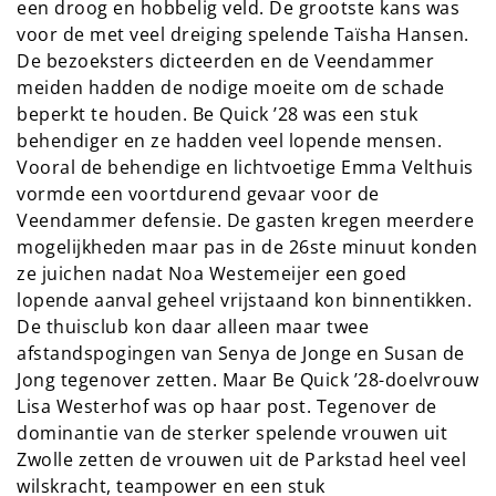
een droog en hobbelig veld. De grootste kans was
voor de met veel dreiging spelende Taïsha Hansen.
De bezoeksters dicteerden en de Veendammer
meiden hadden de nodige moeite om de schade
beperkt te houden. Be Quick ’28 was een stuk
behendiger en ze hadden veel lopende mensen.
Vooral de behendige en lichtvoetige Emma Velthuis
vormde een voortdurend gevaar voor de
Veendammer defensie. De gasten kregen meerdere
mogelijkheden maar pas in de 26ste minuut konden
ze juichen nadat Noa Westemeijer een goed
lopende aanval geheel vrijstaand kon binnentikken.
De thuisclub kon daar alleen maar twee
afstandspogingen van Senya de Jonge en Susan de
Jong tegenover zetten. Maar Be Quick ’28-doelvrouw
Lisa Westerhof was op haar post. Tegenover de
dominantie van de sterker spelende vrouwen uit
Zwolle zetten de vrouwen uit de Parkstad heel veel
wilskracht, teampower en een stuk