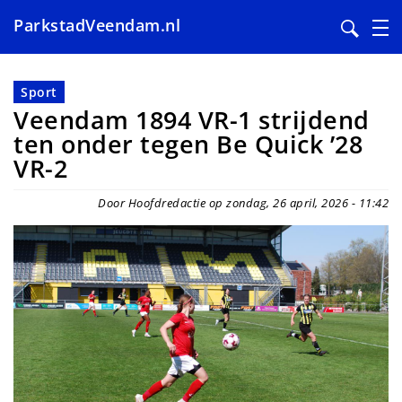
ParkstadVeendam.nl
Overslaan
en
Sport
naar
Veendam 1894 VR-1 strijdend
de
ten onder tegen Be Quick ’28
inhoud
VR-2
gaan
Door Hoofdredactie op zondag, 26 april, 2026 - 11:42