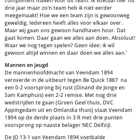
compliment maken voor dit team. Ik voetbal hier nu
drie jaar maar zo’n team heb ik niet eerder
meegemaakt! Hoe we een team zijn is gewoonweg
geweldig. Iedereen heeft alles voor elkaar over.
Maar wij gaan ons gewoon handhaven hoor. Dat
gaat komen. Daar gaan we alles aan doen. Absoluut!
Waar we nog tegen spelen? Geen idee: ik wil
gewoon altijd winnen en daar doen we alles aan.’
Mannen en jeugd
De mannenhoofdmacht van Veendam 1894
veroverde in de uitbeurt tegen Be Quick 1887 na
een 0-2 voorsprong bij rust (Dinand de Jonge en
Sam Kamphuis) een 2-2 remise. Met nog drie
wedstrijden te gaan (Groen Geel thuis, DVC
Appingedam uit en Omlandia thuis) staat Veendam
1894 op de derde plaats in 3 R met drie punten
voorsprong op naaste belager NEC Delfzijl.
De JO 13-1 van Veendam 1894 voetbalde