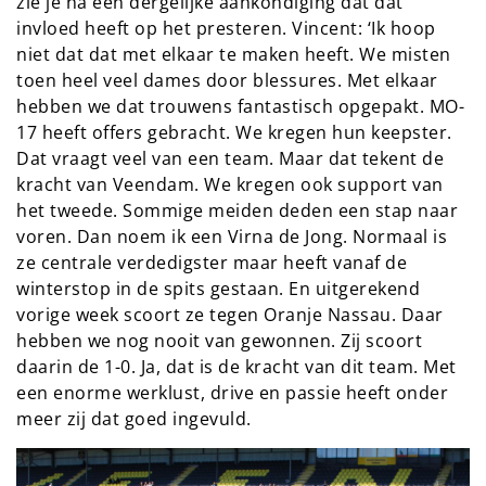
zie je na een dergelijke aankondiging dat dat
invloed heeft op het presteren. Vincent: ‘Ik hoop
niet dat dat met elkaar te maken heeft. We misten
toen heel veel dames door blessures. Met elkaar
hebben we dat trouwens fantastisch opgepakt. MO-
17 heeft offers gebracht. We kregen hun keepster.
Dat vraagt veel van een team. Maar dat tekent de
kracht van Veendam. We kregen ook support van
het tweede. Sommige meiden deden een stap naar
voren. Dan noem ik een Virna de Jong. Normaal is
ze centrale verdedigster maar heeft vanaf de
winterstop in de spits gestaan. En uitgerekend
vorige week scoort ze tegen Oranje Nassau. Daar
hebben we nog nooit van gewonnen. Zij scoort
daarin de 1-0. Ja, dat is de kracht van dit team. Met
een enorme werklust, drive en passie heeft onder
meer zij dat goed ingevuld.