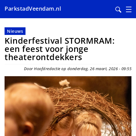
ParkstadVeendam.nl
Overslaan
en
Nieuws
naar
Kinderfestival STORMRAM:
de
een feest voor jonge
inhoud
theaterontdekkers
gaan
Door Hoofdredactie op donderdag, 26 maart, 2026 - 09:55