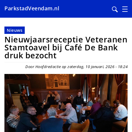
ParkstadVeendam.nl
Overslaan
en
Nieuws
naar
Nieuwjaarsreceptie Veteranen
de
Stamtoavel bij Café De Bank
inhoud
druk bezocht
gaan
Door Hoofdredactie op zaterdag, 10 januari, 2026 - 18:24