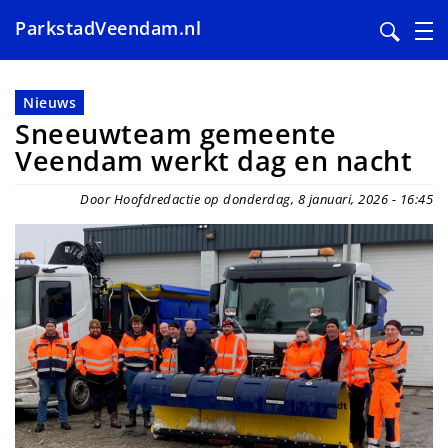
ParkstadVeendam.nl
Overslaan
en
Nieuws
naar
Sneeuwteam gemeente
de
Veendam werkt dag en nacht
inhoud
gaan
Door Hoofdredactie op donderdag, 8 januari, 2026 - 16:45