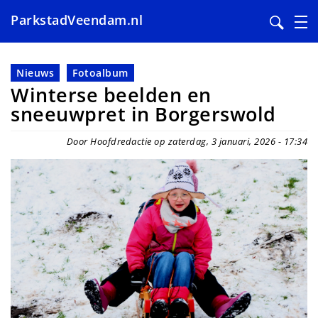
ParkstadVeendam.nl
Overslaan
en
Nieuws
Fotoalbum
naar
Winterse beelden en
de
sneeuwpret in Borgerswold
inhoud
gaan
Door Hoofdredactie op zaterdag, 3 januari, 2026 - 17:34