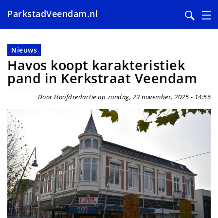
ParkstadVeendam.nl
Overslaan
en
Nieuws
naar
Havos koopt karakteristiek
de
pand in Kerkstraat Veendam
inhoud
gaan
Door Hoofdredactie op zondag, 23 november, 2025 - 14:56