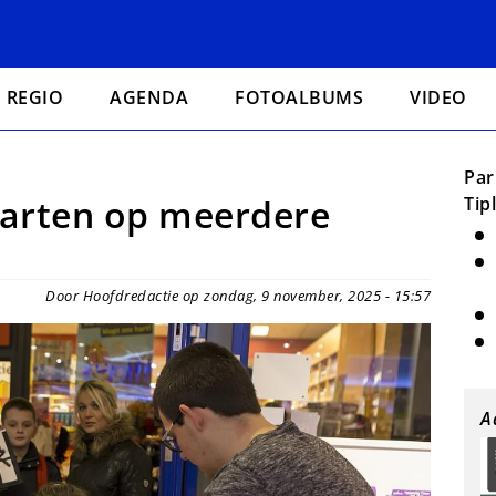
REGIO
AGENDA
FOTOALBUMS
VIDEO
Par
aarten op meerdere
Tip
Door Hoofdredactie op zondag, 9 november, 2025 - 15:57
A