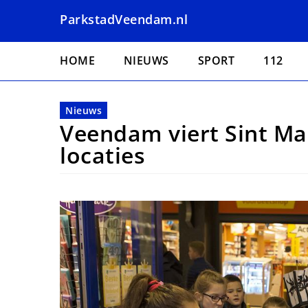
Overslaan
ParkstadVeendam.nl
en
naar
Hoofdnavigatie
de
HOME
NIEUWS
SPORT
112
inhoud
gaan
Nieuws
Veendam viert Sint M
locaties