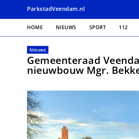
Overslaan
ParkstadVeendam.nl
en
naar
Hoofdnavigatie
de
HOME
NIEUWS
SPORT
112
inhoud
gaan
Nieuws
Gemeenteraad Veendam
nieuwbouw Mgr. Bekke