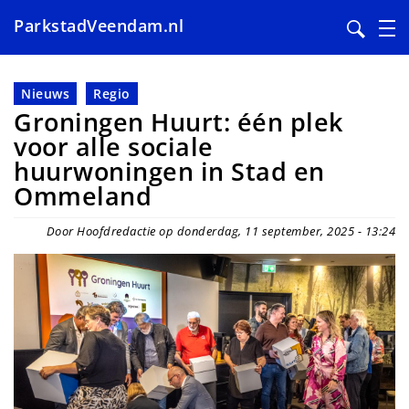
ParkstadVeendam.nl
Overslaan
en
Nieuws
Regio
naar
Groningen Huurt: één plek
de
voor alle sociale
inhoud
huurwoningen in Stad en
gaan
Ommeland
Door Hoofdredactie op donderdag, 11 september, 2025 - 13:24