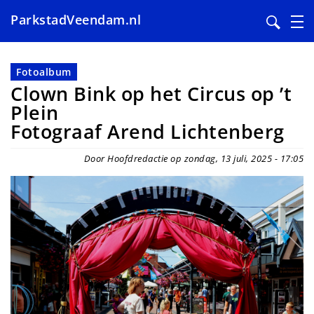
ParkstadVeendam.nl
Overslaan
en
Fotoalbum
naar
Clown Bink op het Circus op ’t
de
Plein
inhoud
Fotograaf Arend Lichtenberg
gaan
Door Hoofdredactie op zondag, 13 juli, 2025 - 17:05