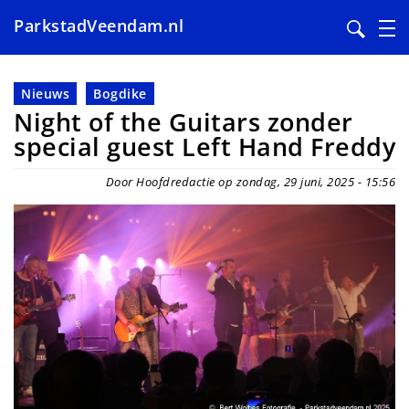
ParkstadVeendam.nl
Overslaan
en
Nieuws
Bogdike
naar
Night of the Guitars zonder
de
special guest Left Hand Freddy
inhoud
gaan
Door Hoofdredactie op zondag, 29 juni, 2025 - 15:56