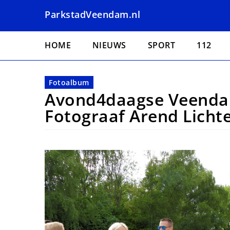
Overslaan
ParkstadVeendam.nl
en
naar
Hoofdnavigatie
de
HOME
NIEUWS
SPORT
112
inhoud
gaan
Fotoalbum
Avond4daagse Veenda
Fotograaf Arend Licht