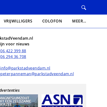
VRIJWILLIGERS
COLOFON
MEER...
kstadVeendam.nl
lijn voor nieuws
06 422 399 88
06 294 36 708
info@parkstadveendam.nl
peterpanneman@parkstadveendam.nl
dvertenties