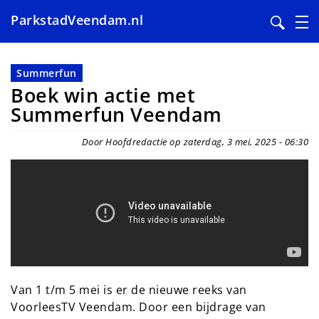
ParkstadVeendam.nl
Overslaan
en
Summerfun
naar
Boek win actie met
de
Summerfun Veendam
inhoud
gaan
Door Hoofdredactie op zaterdag, 3 mei, 2025 - 06:30
Van 1 t/m 5 mei is er de nieuwe reeks van
VoorleesTV Veendam. Door een bijdrage van