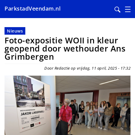
ParkstadVeendam.nl
Overslaan
en
Nieuws
naar
Foto-expositie WOII in kleur
de
geopend door wethouder Ans
inhoud
Grimbergen
gaan
Door Redactie op vrijdag, 11 april, 2025 - 17:32