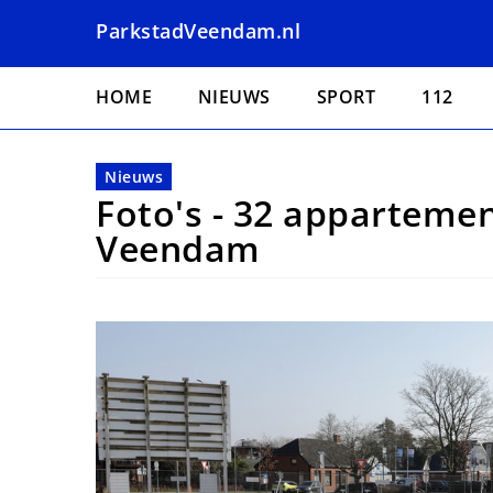
Overslaan
ParkstadVeendam.nl
en
naar
Hoofdnavigatie
de
HOME
NIEUWS
SPORT
112
inhoud
gaan
Nieuws
Foto's - 32 appartemen
Veendam