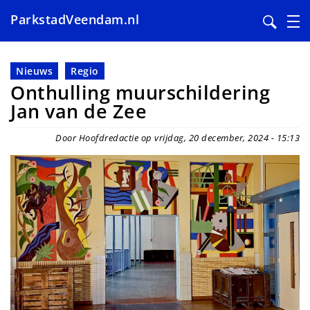
ParkstadVeendam.nl
Overslaan
en
Nieuws
Regio
naar
Onthulling muurschildering
de
Jan van de Zee
inhoud
gaan
Door Hoofdredactie op vrijdag, 20 december, 2024 - 15:13