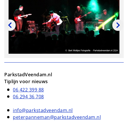
ParkstadVeendam.nl
Tiplijn voor nieuws
06 422 399 88
06 294 36 708
info@parkstadveendam.nl
peterpanneman@parkstadveendam.nl