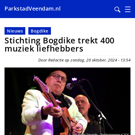
ParkstadVeendam.nl
Overslaan
en
Nieuws
Bogdike
naar
Stichting Bogdike trekt 400
de
muziek liefhebbers
inhoud
gaan
Door Redactie op zondag, 20 oktober, 2024 - 13:54