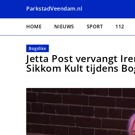
Overslaan
ParkstadVeendam.nl
en
naar
Hoofdnavigatie
de
HOME
NIEUWS
SPORT
112
inhoud
gaan
Bogdike
Jetta Post vervangt Ir
Sikkom Kult tijdens B