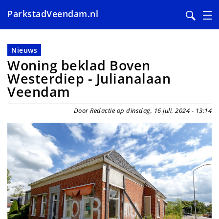
ParkstadVeendam.nl
Overslaan
en
Nieuws
naar
Woning beklad Boven
de
Westerdiep - Julianalaan
inhoud
Veendam
gaan
Door Redactie op dinsdag, 16 juli, 2024 - 13:14