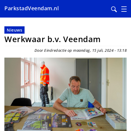
ParkstadVeendam.nl
Overslaan
en
Nieuws
naar
Werkwaar b.v. Veendam
de
inhoud
Door Eindredactie op maandag, 15 juli, 2024 - 13:18
gaan