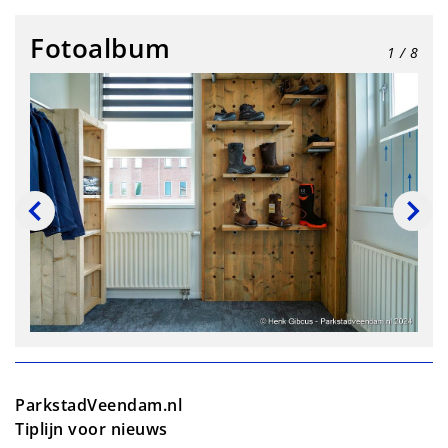
Fotoalbum
1
/ 8
ParkstadVeendam.nl
Tiplijn voor nieuws