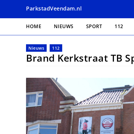
Overslaan
ParkstadVeendam.nl
en
naar
Hoofdnavigatie
de
HOME
NIEUWS
SPORT
112
inhoud
gaan
Nieuws
112
Brand Kerkstraat TB S