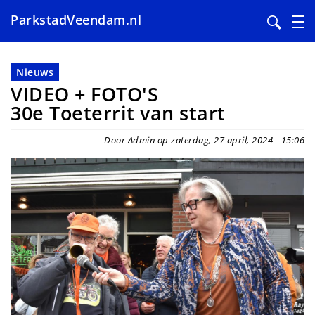
ParkstadVeendam.nl
Overslaan
en
Nieuws
naar
VIDEO + FOTO'S
de
30e Toeterrit van start
inhoud
gaan
Door Admin op zaterdag, 27 april, 2024 - 15:06