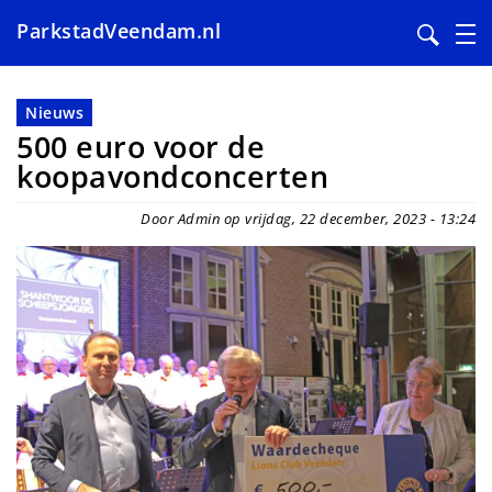
ParkstadVeendam.nl
Overslaan
en
Nieuws
naar
500 euro voor de
de
koopavondconcerten
inhoud
gaan
Door Admin op vrijdag, 22 december, 2023 - 13:24