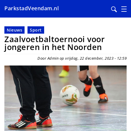
ParkstadVeendam.nl
Overslaan
en
Nieuws
Sport
naar
Zaalvoetbaltoernooi voor
de
jongeren in het Noorden
inhoud
gaan
Door Admin op vrijdag, 22 december, 2023 - 12:59