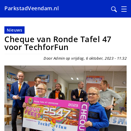
ParkstadVeendam.nl
Overslaan
en
Nieuws
naar
Cheque van Ronde Tafel 47
de
voor TechforFun
inhoud
gaan
Door Admin op vrijdag, 6 oktober, 2023 - 11:32