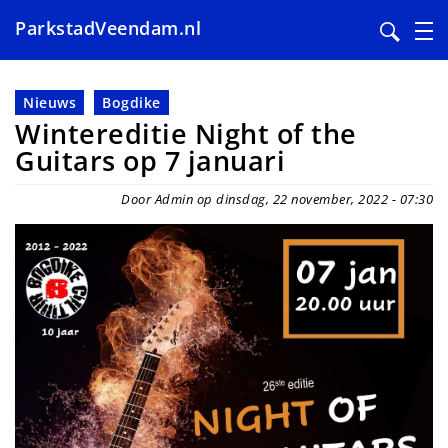
ParkstadVeendam.nl
Overslaan
en
Nieuws
Bogdike
naar
Wintereditie Night of the
de
Guitars op 7 januari
inhoud
gaan
Door Admin op dinsdag, 22 november, 2022 - 07:30